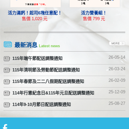
活力滿鈣！起司6塊任意配！
活力營養組！
售價 1,020 元
售價 799 元
高達起司塊 + 橘切達起司塊
永紐 8G有鹽迷你奶油 + 高達起司塊 + 橘切達起司塊
永
最新消息
Latest news
26-05-14
115年端午節配送調整通知
26-03-24
115年清明節及勞動節配送調整通知
26-02-09
115年春節及二二八假期配送調整通知
25-12-09
114年行憲紀念日&115年元旦配送調整通知
25-08-27
114年9-10月節日配送調整通知