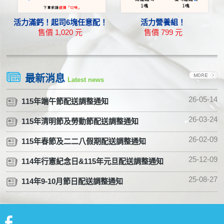
活力滿鈣！起司6塊任意配！
活力營養組！
售價 1,020 元
售價 799 元
高達起司塊 + 橘切達起司塊
永紐 8G有鹽迷你奶油 + 高達起司塊 + 橘切達起司塊
永
最新消息
Latest news
26-05-14
115年端午節配送調整通知
26-03-24
115年清明節及勞動節配送調整通知
26-02-09
115年春節及二二八假期配送調整通知
25-12-09
114年行憲紀念日&115年元旦配送調整通知
25-08-27
114年9-10月節日配送調整通知