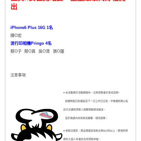
出
iPhone6 Plus 16G 1名
陳O宏
流行印相機Pringo 4名
蔡O子
蔡O真
吳O清
張O蓮
注意事項:
● 本活動將於活動期間內，公佈得獎者於安佳官網。
如遇例假日則順延至下一日工作日公告，中獎通知將以私
訊方式通知得獎人相關領取獎項事宜，
若於兩週內未與安佳聯繫，視同放棄。
● 依稅法規定，獎品價值若為新台幣$1,000以上，獎項所得
將列入個人年度綜合所得稅申報，