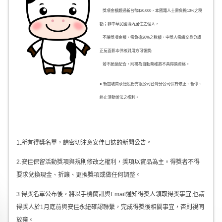
獎項金額超過新台幣$20,000，本國籍人士需負擔10%之稅
額；非中華民國境內居住之個人，
不論獎項金額，需負擔20%之稅額，中獎人需繳交身分證
正反面影本供核對用方可領獎;
若不願意配合，則視為自動棄權將不具得獎資格。
● 新加坡商永紐股份有限公司台灣分公司保有修正、暫停、
終止活動辦法之權利。
1.所有得獎名單，請密切注意安佳日誌的新聞公告。
2.安佳保留活動獎項與規則修改之權利，獎項以實品為主。得獎者不得
要求兌換現金、折讓、更換獎項或做任何調整。
3.得獎名單公布後，將以手機簡訊與Email通知得獎人領取得獎事宜;也請
得獎人於1月底前與安佳永紐確認聯繫，完成得獎後相關事宜，否則視同
放棄。