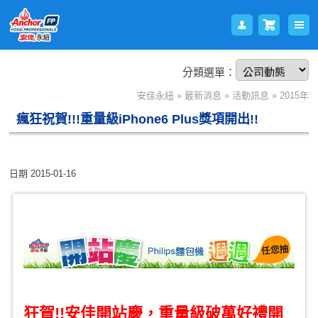
分類選單：
會員
購物
安佳永紐
»
最新消息
»
活動訊息
»
2015年
瘋狂祝賀!!!重量級iPhone6 Plus獎項開出!!
日期
2015-01-16
登入
車
狂賀!!安佳開站慶，重量級破萬好禮開