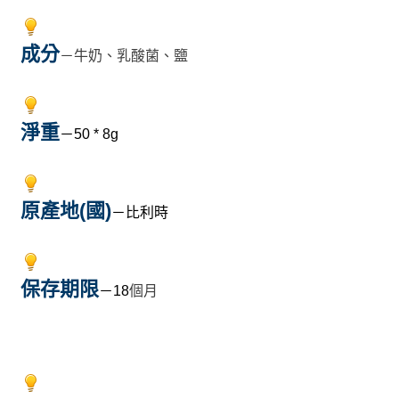
成分
－
牛奶、乳酸菌、鹽
淨重
－50 * 8g
原產地(國)
－比利時
保存期限
－18
個月