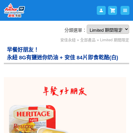
分類選單：
會員
購物
安佳永紐
»
全部產品
»
Limited 期間限定
早餐好朋友！
永紐 8G有鹽迷你奶油 + 安佳 84片即食乾酪(白)
登入
車