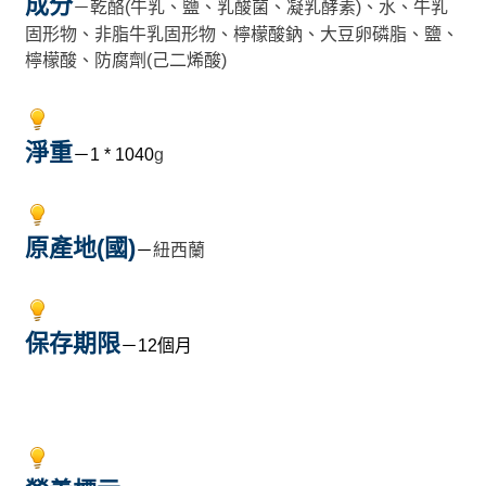
成分
－乾酪(牛乳、鹽、乳酸菌、凝乳酵素)、水、牛乳
固形物、非脂牛乳固形物、檸檬酸鈉、大豆卵磷脂、鹽、
檸檬酸、防腐劑(己二烯酸)
淨重
－1 * 1040
g
原產地(國)
－
紐西蘭
保存期限
－12個月