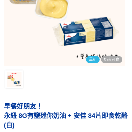
單組
奶素可食
早餐好朋友！
永紐 8G有鹽迷你奶油 + 安佳 84片即食乾酪
(白)