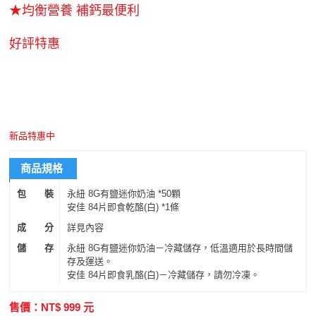
★均衡營養 補鈣最便利
好評特惠
新品特惠中
商品規格
包 裝
永紐 8G有鹽迷你奶油 *50顆
安佳 84片即食乾酪(白) *1條
成 分
詳見內容
儲 存
永紐 8G有鹽迷你奶油－冷藏儲存，低溫適用於長時間儲
存及運送。
安佳 84片即食乳酪(白)－冷藏儲存，請勿冷凍。
售價：NT$
999
元