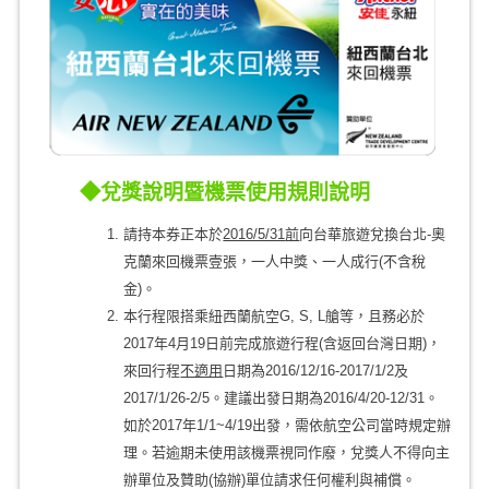
◆​兌獎說明暨機票使用規則說明
請持本券正本於
2016/5/31
前
向台華旅遊兌換台北-奧
克蘭來回機票壹張，一人中獎、一人成行(不含稅
金)。
本行程限搭乘紐西蘭航空G, S, L艙等，且務必於
2017年4月19日前完成旅遊行程(含返回台灣日期)，
來回行程
不適用
日期為2016/12/16-2017/1/2及
2017/1/26-2/5。建議出發日期為2016/4/20-12/31。
如於2017年1/1~4/19出發，需依航空公司當時規定辦
理。若逾期未使用該機票視同作廢，兌獎人不得向主
辦單位及贊助(協辦)單位請求任何權利與補償。