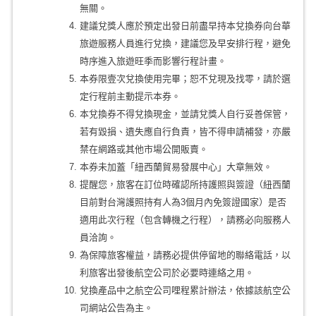
無關。
建議兌獎人應於預定出發日前盡早持本兌換券向台華
旅遊服務人員進行兌換，建議您及早安排行程，避免
時序進入旅遊旺季而影響行程計畫。
本券限壹次兌換使用完畢；恕不兌現及找零，請於選
定行程前主動提示本券。
本兌換券不得兌換現金，並請兌獎人自行妥善保管，
若有毀損、遺失應自行負責，皆不得申請補發，亦嚴
禁在網路或其他市場公開販賣。
本券未加蓋「紐西蘭貿易發展中心」大章無效。
提醒您，旅客在訂位時確認所持護照與簽證（紐西蘭
目前對台灣護照持有人為3個月內免簽證國家）是否
適用此次行程（包含轉機之行程），請務必向服務人
員洽詢。
為保障旅客權益，請務必提供停留地的聯絡電話，以
利旅客出發後航空公司於必要時連絡之用。
兌換產品中之航空公司哩程累計辦法，依據該航空公
司網站公告為主。