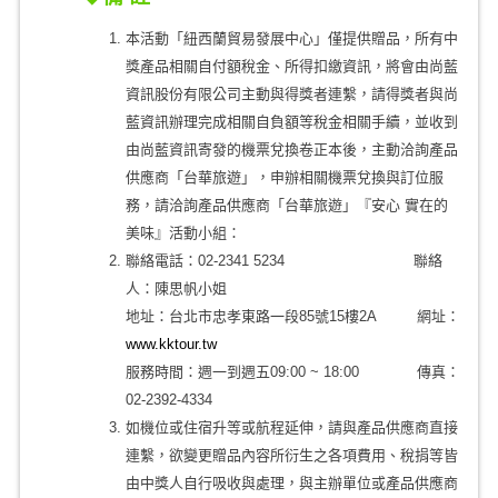
本活動「紐西蘭貿易發展中心」僅提供贈品，所有中
獎產品相關自付額稅金、所得扣繳資訊，將會由尚藍
資訊股份有限公司主動與得獎者連繫，請得獎者與尚
藍資訊辦理完成相關自負額等稅金相關手續，並收到
由尚藍資訊寄發的機票兌換卷正本後，主動洽詢產品
供應商「台華旅遊」，申辦相關機票兌換與訂位服
務，請洽詢產品供應商「台華旅遊」『安心 實在的
美味』活動小組：
聯絡電話：02-2341 5234 聯絡
人：陳思帆小姐
地址：台北市忠孝東路一段85號15樓2A 網址：
www.kktour.tw
服務時間：週一到週五09:00 ~ 18:00 傳真：
02-2392-4334
如機位或住宿升等或航程延伸，請與產品供應商直接
連繫，欲變更贈品內容所衍生之各項費用、稅捐等皆
由中獎人自行吸收與處理，與主辦單位或產品供應商