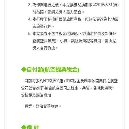
為作業進行之便，本兌換券兌換期限以2016/5/31(含)
前為限，懇請兌獎人盡力配合。
本行程限兌換紐西蘭旅遊產品，恕無法更改為其他國
家旅遊行程。
本兌換券不包含稅金(機場稅、燃油附加費及部份外
籍航空兵險費)、小費、護照及簽證等費用，需由兌
獎人自行負擔。
◆​
自付額
(
航空機票稅金)
目前每張約NT$3,500起 (正確稅金及匯率依開票日之航空
公司公告為準)包含航空公司之稅金、兵險、各地機場稅、
安檢稅及燃油附加
費等，詳洽台華旅遊。
◆
備
註