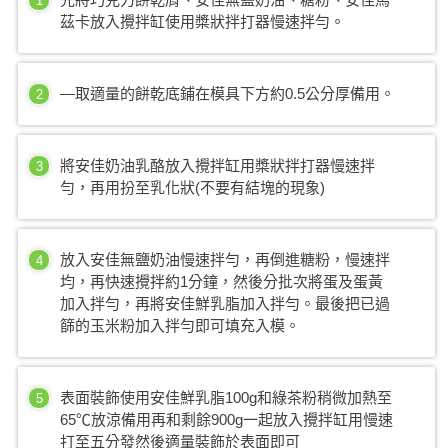
1
茲卡放入攪拌缸使用槳狀拌打器慢速拌勻。
—取適量的餅乾底鋪在模具下方約0.5公分厚備用。
2
將安佳奶油乳酪放入攪拌缸用槳狀拌打器慢速拌
3
勻，再用扮至乳化狀(不要有結塊的現象)
放入安佳無鹽奶油慢速拌勻，再倒進糖粉，慢速拌
4
均，再快速攪拌約1分鐘，然後分批次將蛋及蛋黃
加入拌勻，再將安佳鮮乳脂加入拌勻。最後把已過
篩的玉米粉加入拌勻即可填充入模。
表面裝飾使用安佳鮮乳脂100g和綠茶粉稍微加熱至
5
65℃放涼備用再和剩餘900g一起放入攪拌缸用慢速
打至五分發然後適量裝飾於表面即可