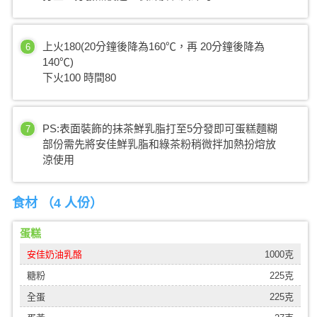
上火180(20分鐘後降為160℃，再 20分鐘後降為
6
140℃)
下火100 時間80
PS:表面裝飾的抹茶鮮乳脂打至5分發即可蛋糕麵糊
7
部份需先將安佳鮮乳脂和綠茶粉稍微拌加熱扮熔放
涼使用
食材 （
4 人份
）
蛋糕
安佳奶油乳酪
1000克
糖粉
225克
全蛋
225克