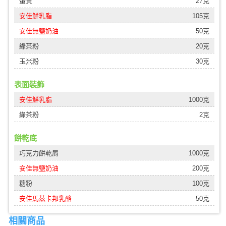
蛋黃
27克
安佳鮮乳脂
105克
安佳無鹽奶油
50克
綠茶粉
20克
玉米粉
30克
表面裝飾
安佳鮮乳脂
1000克
綠茶粉
2克
餅乾底
巧克力餅乾屑
1000克
安佳無鹽奶油
200克
糖粉
100克
安佳馬茲卡邦乳酪
50克
相關商品