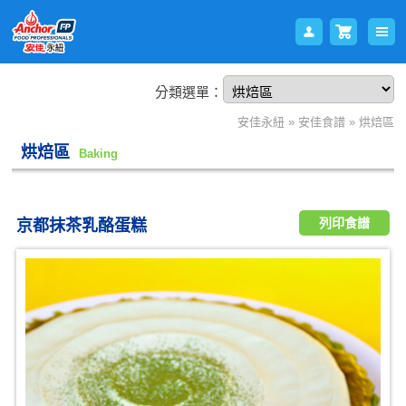
分類選單：
會員
購物
安佳永紐
»
安佳食譜
»
烘焙區
烘焙區
Baking
列印食譜
京都抹茶乳酪蛋糕
登入
車