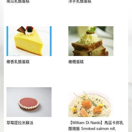
南瓜乳酪蛋糕
洋芋乳酪蛋糕
椰香乳酪蛋糕
橄欖蛋糕
草莓提拉米蘇派
【William Di Nardo】馬茲卡邦乳
酪燉飯 Smoked salmon roll,