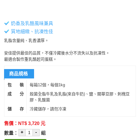
奶香及乳酪風味兼具
質地細緻、抗凍性佳
乳脂含量純、乳香濃厚。
安佳提供最佳的品質，不僅冷藏後水分不流失以及抗凍性。
最適合製作重乳酪起司蛋糕。
商品規格
包 裝
每箱12個，每個1kg
成 分
殺菌全脂牛乳及乳脂(來自牛奶)、鹽、關華豆膠、刺槐豆
膠、乳酸菌
儲 存
冷藏儲存，請勿冷凍
售價：NT$
3,720
元
+
-
數量：
組