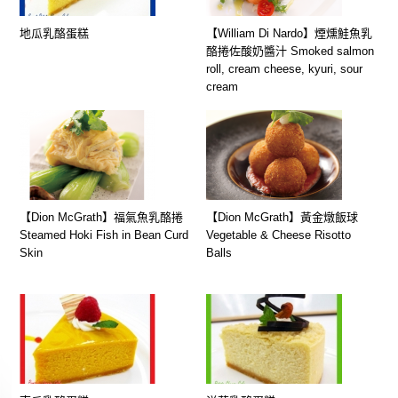
地瓜乳酪蛋糕
【William Di Nardo】煙燻鮭魚乳
酪捲佐酸奶醬汁 Smoked salmon
roll, cream cheese, kyuri, sour
cream
【Dion McGrath】福氣魚乳酪捲
【Dion McGrath】黃金燉飯球
Steamed Hoki Fish in Bean Curd
Vegetable & Cheese Risotto
Skin
Balls