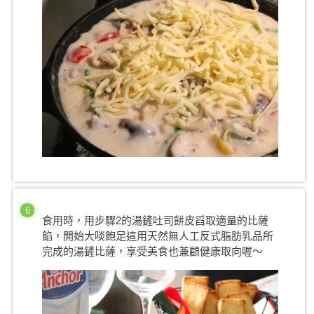
6
食用時，用步驟2的湯鏟吐司餅皮舀取適量的比薩
餡，開始大啖飽足這用天然無人工反式脂肪乳品所
完成的湯鏟比薩，享受美食也兼顧健康取向喔～