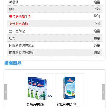
橄欖油
適量
45g
麵粉
400g
安佳紐西蘭牛乳
50g
安佳脫水奶油
鹽、黑胡椒
適量
吐司
適量
阿羅利特選純奶油
適量
阿羅利特選純奶油
適量
相關商品
真補鈣牛奶組
安佳純牛奶 1L