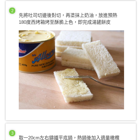
2
先將吐司切邊後對切，再塗抹上奶油，放進預熱
180度西烤箱烤至酥脆上色，即完成湯鏟餅皮
3
取一20cm左右鑄鐵平底鍋，熱鍋後加入適量橄欖