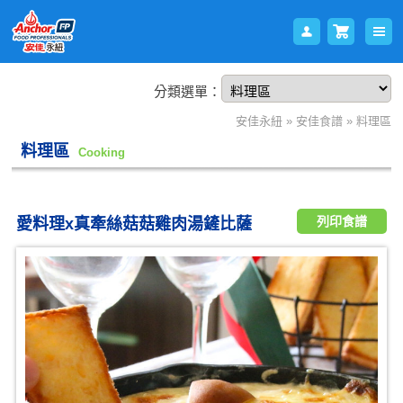
分類選單：
會員
購物
安佳永紐
»
安佳食譜
»
料理區
料理區
Cooking
列印食譜
愛料理x真牽絲菇菇雞肉湯鏟比薩
登入
車