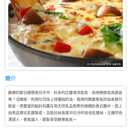
簡介
歡樂的節日總想來份手作、料多的比薩增添氣氛，但視擀餅皮為畏途
嗎？沒關係，利用吐司抹上特選純奶油，再烤的酥脆香氣四溢來替代
餅皮，而豐富的餡料包覆在用天然乳品熬煮的綿稠奶香白醬中，搭上
由馬茲摩拉乳酪製成，且能拉絲長達30公分的安佳乳酪絲，比薩的色
澤誘人、香氣逼人，輕鬆享受歡樂氣氛～