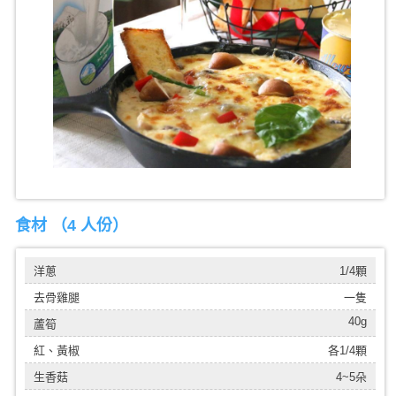
食材 （
4 人份
）
洋蔥
1/4顆
去骨雞腿
一隻
40g
蘆筍
紅、黃椒
各1/4顆
生香菇
4~5朵