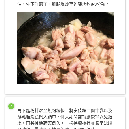
油，先下洋蔥丁、雞腿塊炒至雞腿塊約8-9分熟。
4
再下麵粉拌炒至無粉粒後，將安佳紐西蘭牛乳以及
鮮乳脂緩緩倒入鍋中，倒入期間需持續攪拌以免結
塊。再將其餘蔬菜倒入，一樣持續攪拌並煮至沸騰