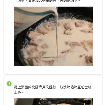
且濃稠，最後加入適量的鹽、黑胡椒調味。
5
擺上適量的比薩專用乳酪絲，放進烤箱烤至起士絲
上色。