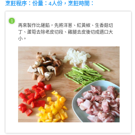
烹飪程序：份量：4人份，烹飪時間：
1
再來製作比薩餡，先將洋蔥、紅黃椒、生香菇切
丁、蘆筍去除老皮切段、雞腿去皮後切成適口大
小。