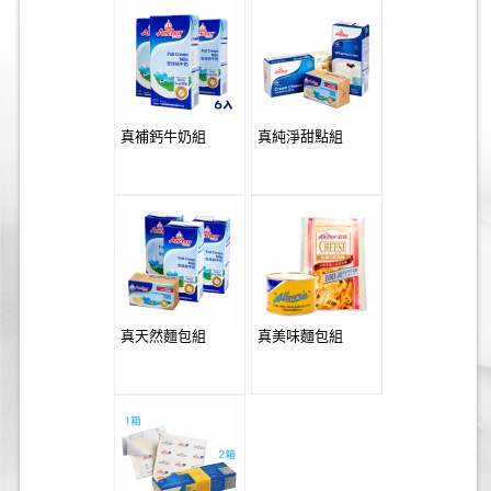
真補鈣牛奶組
真純淨甜點組
真天然麵包組
真美味麵包組