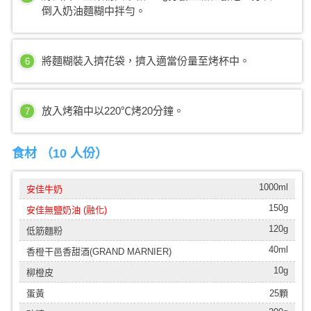
倒入奶油麵糊中拌勻。
將麵糊裝入擠花袋，擠入適當份量至烤杯中。
6
放入烤箱中以220℃烤20分鐘。
7
食材 （
10 人份
）
1000ml
安佳牛奶
150g
安佳無鹽奶油 (融化)
120g
低筋麵粉
40ml
香橙干邑香甜酒(GRAND MARNIER)
10g
柳橙皮
蛋黃
25顆