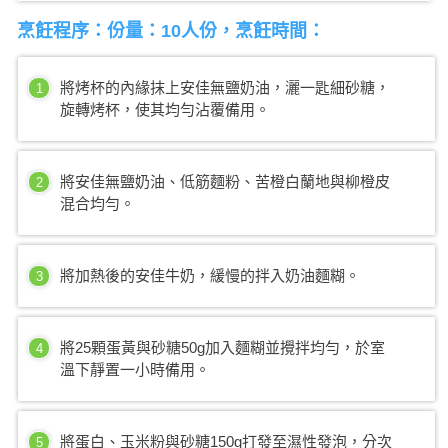
烹飪程序：份量：10人份，烹飪時間：
將烤杯的內緣抹上安佳無鹽奶油，灑一匙細砂糖，
1
旋轉烤杯，使其均勻沾覆備用。
將安佳無鹽奶油、低筋麵粉、苦橙白蘭地與柳橙皮
2
混合均勻。
將加熱後的安佳牛奶，緩慢的拌入奶油麵糊。
3
將25顆蛋黃與砂糖50g加入麵糊並攪拌均勻，於室
4
溫下靜置一小時備用。
將蛋白、玉米粉與砂糖150g打發至濕性發泡，分次
5