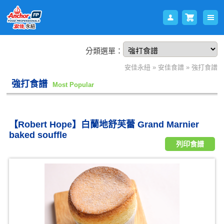
分類選單：
會員
購物
安佳永紐
»
安佳食譜
»
強打食譜
強打食譜
Most Popular
【Robert Hope】白蘭地舒芙蕾 Grand Marnier
baked souffle
列印食譜
登入
車