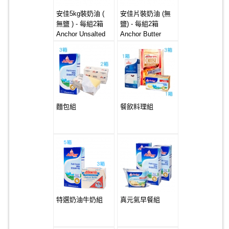
安佳5kg裝奶油 (
安佳片裝奶油 (無
無鹽 ) - 每組2箱
鹽) - 每組2箱
Anchor Unsalted
Anchor Butter
Butter 4x5kg
Sheets 20x1kg
(Unsalted)
麵包組
餐飲料理組
特選奶油牛奶組
真元氣早餐組