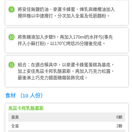
將安佳無鹽奶油、麥蘆卡蜂蜜、煉乳與橄欖油加入
9
攪拌機以中速攪打，分次加入全蛋及低筋麵粉。
將焦糖液加入步驟9，再加入170ml的水拌勻(事先
10
拌入小蘇打粉)，以170℃烤焙25分鐘後完成。
組合：在適合模具中，以麥蘆卡蜂蜜蛋糕為基底，
11
加上安佳馬茲卡邦乳酪慕斯，再加入巧克力松露，
最後淋上巧克力鏡面糖霜裝飾完成。
食材 （
10 人份
）
馬茲卡邦乳酪慕斯
蛋黃
6顆
全蛋
2顆