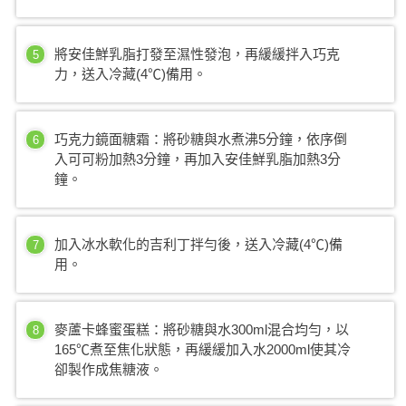
將安佳鮮乳脂打發至濕性發泡，再緩緩拌入巧克
5
力，送入冷藏(4℃)備用。
巧克力鏡面糖霜：將砂糖與水煮沸5分鐘，依序倒
6
入可可粉加熱3分鐘，再加入安佳鮮乳脂加熱3分
鐘。
加入冰水軟化的吉利丁拌勻後，送入冷藏(4℃)備
7
用。
麥蘆卡蜂蜜蛋糕：將砂糖與水300ml混合均勻，以
8
165℃煮至焦化狀態，再緩緩加入水2000ml使其冷
卻製作成焦糖液。