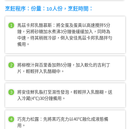
烹飪程序：份量：10人份，烹飪時間：
馬茲卡邦乳酪慕斯：將全蛋及蛋黃以高速攪拌5分
1
鐘，另將砂糖加水煮沸3分鐘後緩緩加入，同時為
中速，待其稍微冷卻，倒入安佳馬茲卡邦乳酪拌勻
備用。
將柳橙汁與百里香加熱5分鐘，加入軟化的吉利丁
2
片，輕輕拌入乳酪糊中。
將安佳鮮乳脂打至濕性發泡，輕輕拌入乳酪糊，送
3
入冷藏(4℃)30分鐘備用。
巧克力松露：先將黑巧克力以40℃融化成液態備
4
用。