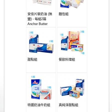
安佳片裝奶油 (無
麵包組
鹽) - 每組2箱
Anchor Butter
Sheets 20x1kg
(Unsalted)
甜點組
餐飲料理組
特選奶油牛奶組
真純淨甜點組