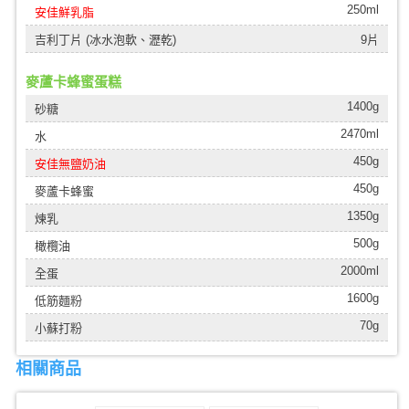
250ml
安佳鮮乳脂
吉利丁片 (冰水泡軟、瀝乾)
9片
麥蘆卡蜂蜜蛋糕
1400g
砂糖
2470ml
水
450g
安佳無鹽奶油
450g
麥蘆卡蜂蜜
1350g
煉乳
500g
橄欖油
2000ml
全蛋
1600g
低筋麵粉
70g
小蘇打粉
相關商品