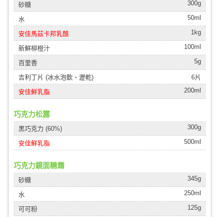
300g
砂糖
50ml
水
1kg
安佳馬茲卡邦乳酪
100ml
新鮮柳橙汁
5g
百里香
吉利丁片 (冰水泡軟、瀝乾)
6片
200ml
安佳鮮乳脂
巧克力松露
300g
黑巧克力 (60%)
500ml
安佳鮮乳脂
巧克力鏡面糖霜
345g
砂糖
250ml
水
125g
可可粉