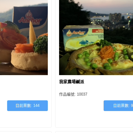
我家農場鹹派
作品編號: 10037
目前票數:
144
目前票數:
9