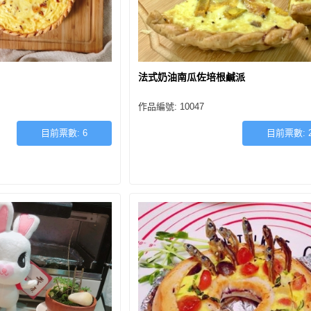
法式奶油南瓜佐培根鹹派
作品編號: 10047
目前票數:
6
目前票數: