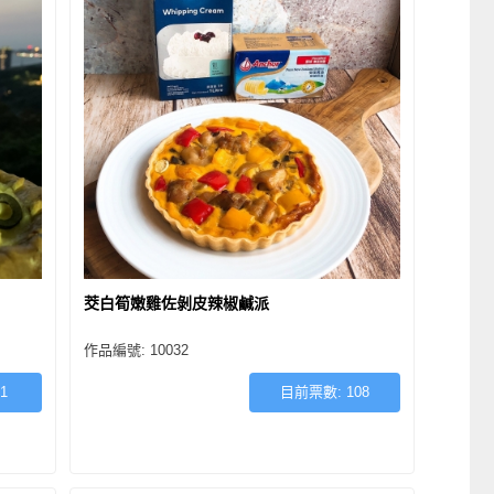
茭白筍嫩雞佐剝皮辣椒鹹派
作品編號: 10032
1
目前票數:
108