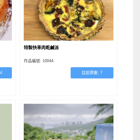
特製快車肉乾鹹派
作品編號: 10044
4
目前票數:
7