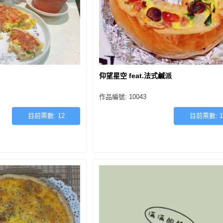
仰望星空 feat.法式鹹派
作品編號: 10043
目前票數:
12
目前票數:
1