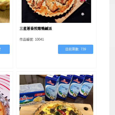
三星蔥香煎嫩鴨鹹派
作品編號: 10041
2
目前票數:
739