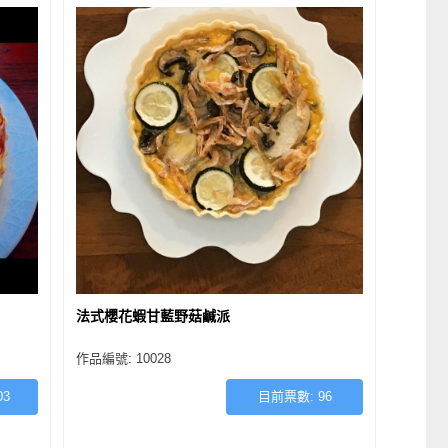
法式櫻花蝦甘藍野菇鹹派
作品編號: 10028
03
目前票數:
96