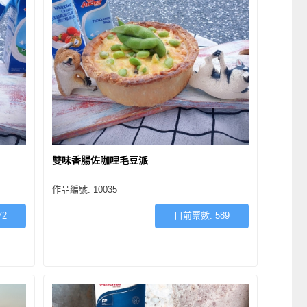
雙味香腸佐咖哩毛豆派
作品編號: 10035
72
目前票數:
589