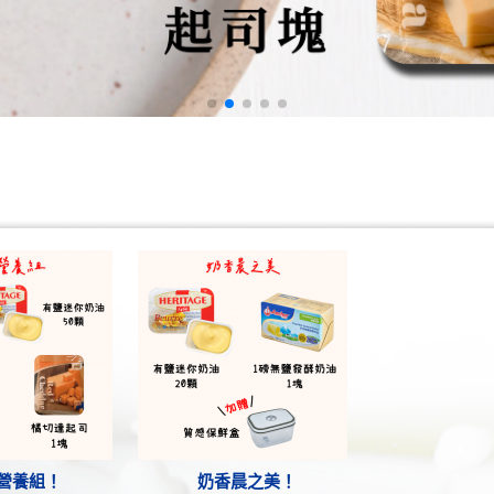
營養組！
奶香晨之美！