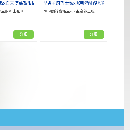
弘x白天使慕斯蛋糕
型男主廚郭士弘x咖啡酒乳酪蛋糕
x主廚郭士弘＊
2014開站聯名主打x主廚郭士弘
詳細
詳細