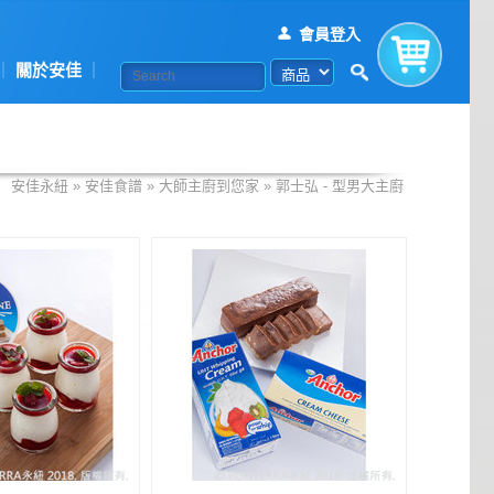
會員登入
關於安佳
購物車
安佳永紐
»
安佳食譜
»
大師主廚到您家
»
郭士弘 - 型男大主廚