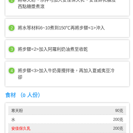
1
西點糖漿煮滾
將水等材料6~10煮到150℃再將步驟<1>沖入
2
將步驟<2>加入阿羅利奶油煮至收乾
3
將步驟<3>加入牛奶膏攪拌後，再加入夏威夷豆冷
4
卻
食材 （
0 人份
）
寒天粉
90克
水
200克
安佳保久乳
200克