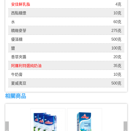
安佳鮮乳脂
4克
西點糖漿
10克
水
60克
精緻麥芽
275克
優藻糖
500克
鹽
100克
香草夾醬
20克
阿羅利特選純奶油
35克
牛奶膏
10克
夏威夷豆
500克
相關商品