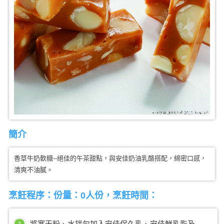
簡介
香草牛奶軟糖--絕佳的午茶甜點，與安佳奶油乳酪搭配，綿密口感，
清爽不油膩。
烹飪程序：份量：0人份，烹飪時間：
將寒天粉、水拌勻加入安佳保久乳、安佳鮮乳脂及