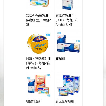
安佳454g裝奶油
安佳鮮奶油 1L
(無添加鹽) - 每組2
(UHT) - 每組2箱
箱
Anchor UHT
Anchor Butter
Whipping Cream
20x454g
12x1L
(Unsalted)
阿羅利特選純奶油
甜點組
( 罐裝 ) - 每組2箱
Allowrie By
Anchor Salted
Creamery Butter
24x454g Can
餐飲料理組
真元氣早餐組