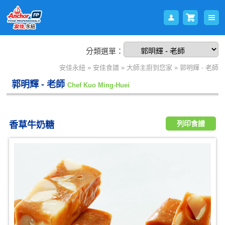
分類選單：
會員
購物
安佳永紐
»
安佳食譜
»
大師主廚到您家
»
郭明輝 - 老師
郭明輝 - 老師
Chef Kuo Ming-Huei
列印食譜
香草牛奶糖
登入
車