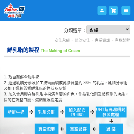
分類選單：
會員
購物
安佳永紐
»
關於安佳
»
專業資訊
»
產品製程
鮮乳脂的製程
The Making of Cream
1. 取自新鮮全脂牛奶
2. 經過乳脂分離及加工技術而製成乳脂含量約 36% 的乳品，乳脂分離術
及加工過程影響鮮乳脂的性狀及品質
3. 加入食用膠在鮮乳脂中扮演重要的角色，作為乳化劑及黏稠劑的功能，
登入
車
目的在調整口感、濃稠度及穩定度