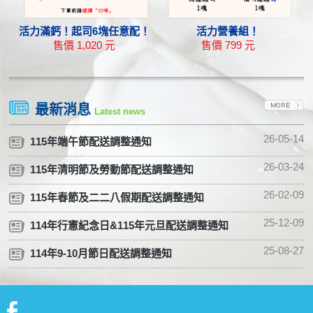
活力滿鈣！起司6塊任意配！
活力營養組！
售價 1,020 元
售價 799 元
高達起司塊 + 橘切達起司塊
永紐 8G有鹽迷你奶油 + 高達起司塊 + 橘切達起司塊
永
最新消息
Latest news
26-05-14
115年端午節配送調整通知
26-03-24
115年清明節及勞動節配送調整通知
26-02-09
115年春節及二二八假期配送調整通知
25-12-09
114年行憲紀念日&115年元旦配送調整通知
25-08-27
114年9-10月節日配送調整通知