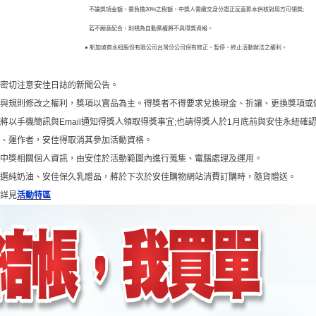
不論獎項金額，需負擔20%之稅額，中獎人需繳交身分證正反面影本供核對用方可領獎;
若不願意配合，則視為自動棄權將不具得獎資格。
● 新加坡商永紐股份有限公司台灣分公司保有修正、暫停、終止活動辦法之權利。
請密切注意安佳日誌的新聞公告。
項與規則修改之權利，獎項以實品為主。得獎者不得要求兌換現金、折讓、更換獎項或
，將以手機簡訊與Email通知得獎人領取得獎事宜;也請得獎人於1月底前與安佳永紐
行、運作者，安佳得取消其參加活動資格。
意中獎相關個人資訊，由安佳於活動範圍內進行蒐集、電腦處理及運用。
特選純奶油、安佳保久乳贈品，將於下次於安佳購物網站消費訂購時，隨貨贈送。
，詳見
活動特區