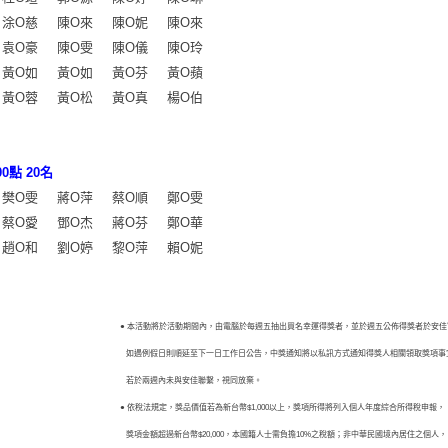
涂O慈
陳O來
陳O妮
陳O來
袁O豪
陳O雯
陳O儀
陳O玲
黃O如
黃O如
黃O芬
黃O蘋
黃O蓉
黃O松
黃O真
楊O伯
0點 20名
樊O雯
蔣O萍
蔡O順
鄭O雯
蔡O愛
鄧O杰
蔣O芬
鄭O華
趙O和
劉O婷
黎O萍
賴O妮
● 本活動將於活動期間內，由電腦於每週五抽出買名幸運得獎者，並於週五公佈得獎者於安佳
如遇例假日則順延至下一日工作日公告，中獎通知將以私訊方式通知得獎人相關領取獎項事
若於兩週內未與安佳聯繫，視同放棄。
● 依稅法規定，獎品價值若為新台幣$1,000以上，獎項所得將列入個人年度綜合所得稅申報，
獎項金額超過新台幣$20,000，本國籍人士需負擔10%之稅額；非中華民國境內居住之個人，