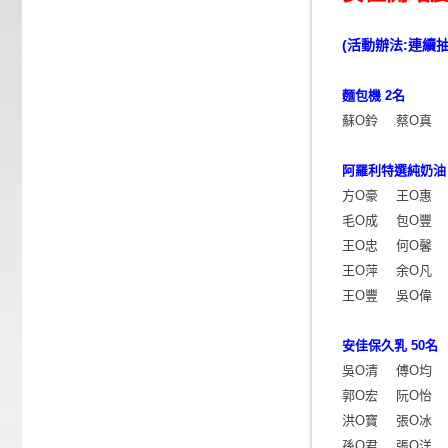
(活動辦法:連續
麵包機 2名
蘇O鈴
蔡O真
阿羅利特選純奶油 
方O豪
王O惠
毛O成
包O豐
王O忠
何O馨
王O萍
余O凡
王O豐
吳O偉
安佳保久乳 50名
吳O清
傅O均
郭O宏
阮O怡
洪O寶
張O冰
孫O君
張O洋