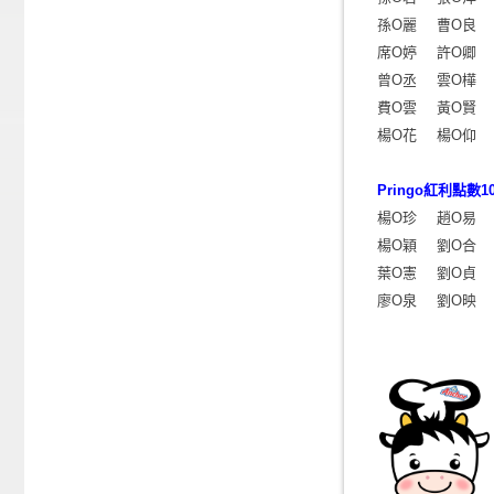
孫O麗
曹O良
席O婷
許O卿
曾O丞
雲O樺
費O雲
黃O賢
楊O花
楊O仰
Pringo紅利點數10
楊O珍
趙O易
楊O穎
劉O合
葉O憲
劉O貞
廖O泉
劉O映