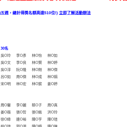
抽五週，總計得獎名額高達510位!)
立即了解活動辦法
30名
吳O玲
李O彥
林O怡
林O如
吳O文
李O良
林O賢
林O婷
吳O淳
阮O隆
林O剛
林O傑
呂O如
周O傑
林O成
林O娟
宋O明
林O宏
林O宸
姜O婷
周O馨
李O麗
蔡O子
周O真
姜O薇
張O哲
張O銘
洪O玲
徐O綠
連O裕
陳O亨
陳O瑄
桂O瑄
郭O源
陳O婷
陳O琳