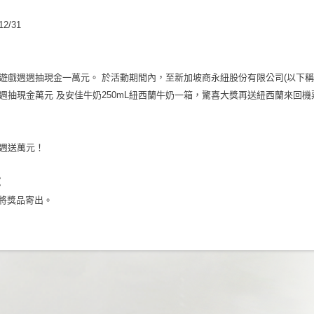
12/31
遊戲週週抽現金一萬元。 於活動期間內，至新加坡商永紐股份有限公司(以下稱
週抽現金萬元 及安佳牛奶250mL紐西蘭牛奶一箱，驚喜大獎再送紐西蘭來回機票
週送萬元！
：
統一將獎品寄出。