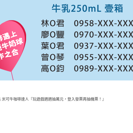
協 米可牛咖啡達人『玩遊戲週週抽萬元，登入發票再抽機票！』