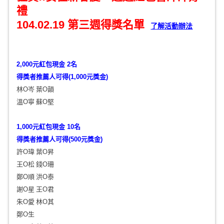
禮
104.02.19 第三週得獎名單
了解活動辦法
2,000元紅包現金 2名
得獎者
推薦人可得(1,000元獎金)
林O岑
葉O韻
溫O寧
蘇O堅
1,000元紅包現金 10名
得獎者
推薦人可得(500元獎金)
許O瑋
葉O昇
王O松
錢O珊
鄭O順
洪O泰
謝O星
王O君
朱O愛
林O其
鄭O生