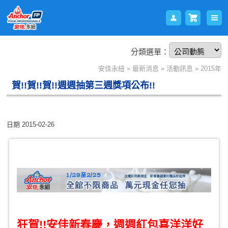
分類選單：
會員
購物
安佳永紐
»
最新消息
»
活動訊息
»
2015年
賀!!賀!!賀!!週週抽第三週獎項公布!!
日期
2015-02-26
登入
車
狂賀!!安佳新春慶，週週紅包喜洋洋好