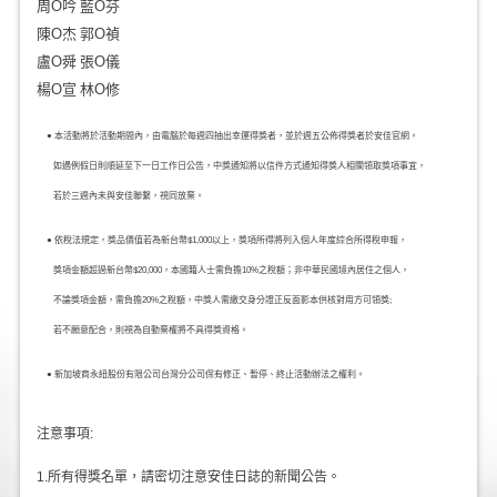
周O吟
藍O芬
陳O杰
郭O禎
盧O舜
張O儀
楊O宣
林O修
● 本活動將於活動期間內，由電腦於每週四抽出幸運得獎者，並於週五公佈得獎者於安佳官網。
如遇例假日則順延至下一日工作日公告，中獎通知將以信件方式通知得獎人相關領取獎項事宜，
若於三週內未與安佳聯繫，視同放棄。
● 依稅法規定，獎品價值若為新台幣$1,000以上，獎項所得將列入個人年度綜合所得稅申報，
獎項金額超過新台幣$20,000，本國籍人士需負擔10%之稅額；非中華民國境內居住之個人，
不論獎項金額，需負擔20%之稅額，中獎人需繳交身分證正反面影本供核對用方可領獎;
若不願意配合，則視為自動棄權將不具得獎資格。
● 新加坡商永紐股份有限公司台灣分公司保有修正、暫停、終止活動辦法之權利。
注意事項:
1.所有得獎名單，請密切注意安佳日誌的新聞公告。