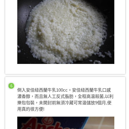
6
倒入安佳紐西蘭牛乳100cc。安佳紐西蘭牛乳口感
濃香醇，而且無人工反式脂肪，全程高温殺菌,以利
樂包包裝，未開封前無須冷藏可常温儲放9個月,使
用真的很方便!