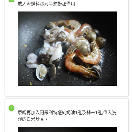
放入海鮮料炒到半熟撈起備用。
4
原鍋再加入阿羅利特選純奶油1匙及蒜末1匙,倒入洗
淨的白米炒香。