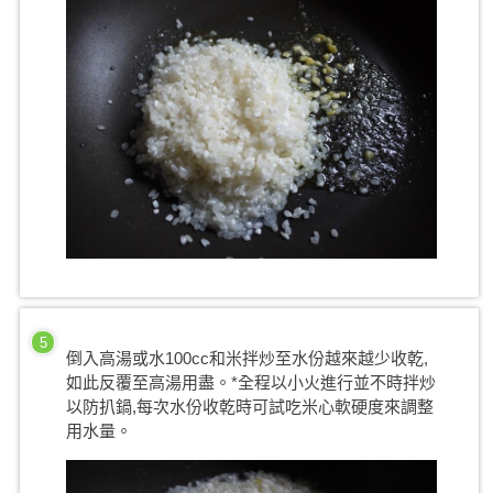
5
倒入高湯或水100cc和米拌炒至水份越來越少收乾,
如此反覆至高湯用盡。*全程以小火進行並不時拌炒
以防扒鍋,每次水份收乾時可試吃米心軟硬度來調整
用水量。