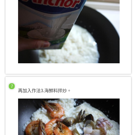
7
再加入作法3.海鮮料拌炒。