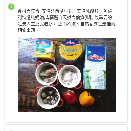
1
食材大集合: 安佳紐西蘭牛乳、安佳乳酪片、阿羅
利特選純奶油,皆精選自天然高優質乳脂,最重要的
是無人工反式脂肪， 濃而不膩、自然香醇是最佳的
鈣質來源。