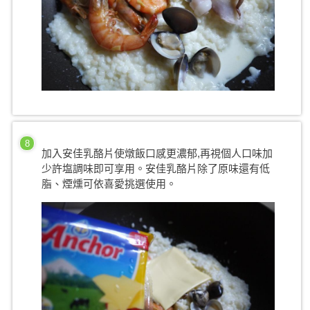
8
加入安佳乳酪片使燉飯口感更濃郁,再視個人口味加
少許塩調味即可享用。安佳乳酪片除了原味還有低
脂、煙燻可依喜愛挑選使用。