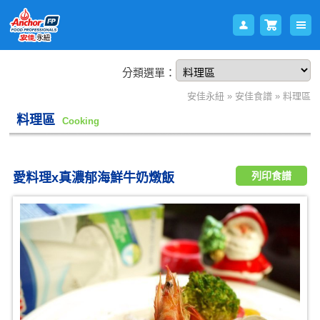
分類選單：
會員
購物
安佳永紐
»
安佳食譜
»
料理區
料理區
Cooking
列印食譜
愛料理x真濃郁海鮮牛奶燉飯
登入
車