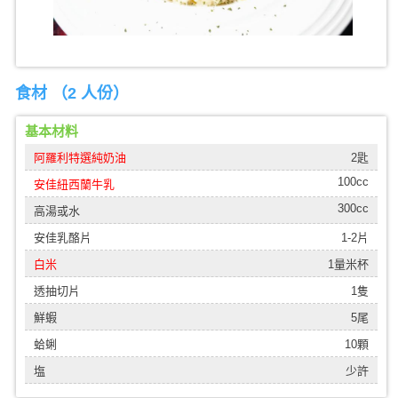
食材 （
2 人份
）
基本材料
阿羅利特選純奶油
2匙
100cc
安佳紐西蘭牛乳
300cc
高湯或水
安佳乳酪片
1-2片
白米
1量米杯
透抽切片
1隻
鮮蝦
5尾
蛤蜊
10顆
塩
少許