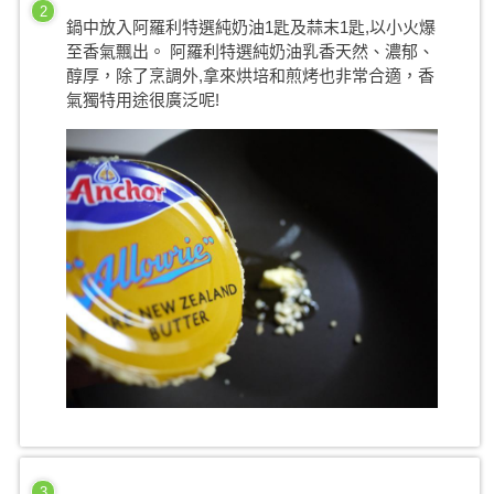
2
鍋中放入阿羅利特選純奶油1匙及蒜末1匙,以小火爆
至香氣飄出。 阿羅利特選純奶油乳香天然、濃郁、
醇厚，除了烹調外,拿來烘培和煎烤也非常合適，香
氣獨特用途很廣泛呢!
3