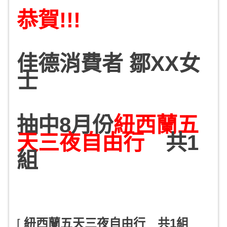
恭賀!!!
佳德消費者
鄒XX女
士
抽中8月份
紐西蘭五
天三夜自由行
共1
組
[
紐西蘭五天三夜自由行 共
1
組