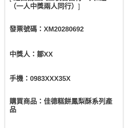
（一人中獎兩人同行）
]
發票號碼：XM20280692
中獎人：鄒
X
X
手機：0983XXX35X
購買商品：佳德糕餅鳳梨酥系列產
品