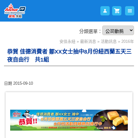
分類選單：
會員
購物
安佳永紐
»
最新消息
»
活動訊息
»
2016年
恭賀 佳德消費者 鄒XX女士抽中8月份紐西蘭五天三
夜自由行 共1組
日期
2015-09-10
登入
車