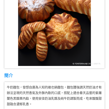
簡介
牛奶麵包，發想自廣為人知的維也納麵包，麵包體強調天然奶油才有
辦法呈現的天然香氣及外酥內軟的口感，搭配上適合春天品嘗的紫羅
蘭色黑醋栗內餡，使用安佳奶油乳酪及純牛奶調製而成，吃來酸酸甜
甜融合濃郁乳香。