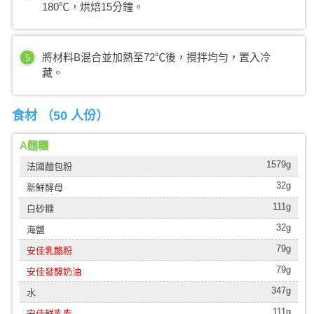
180℃，烘焙15分鐘。
將材料B混合並加熱至72℃後，攪拌均勻，置入冷
5
藏。
食材 （
50 人份
）
A麵糰
1579g
法國麵包粉
32g
新鮮酵母
111g
白砂糖
32g
海鹽
79g
安佳乳酪粉
79g
安佳發酵奶油
347g
水
111g
安佳鮮乳脂