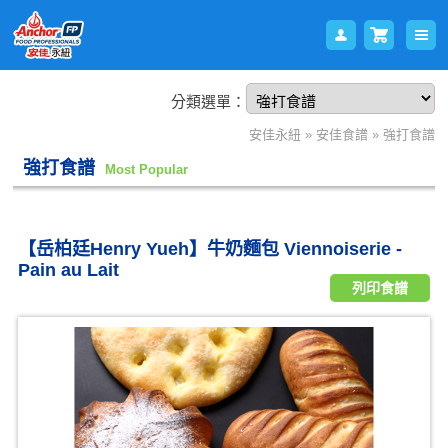
分類選單：
會員
購物
安佳永紐
»
安佳食譜
»
強打食譜
強打食譜
Most Popular
【岳柏廷Henry Yueh】牛奶麵包 Viennoiserie -
Pain au Lait
列印食譜
登入
車