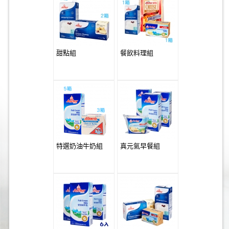
甜點組
餐飲料理組
特選奶油牛奶組
真元氣早餐組