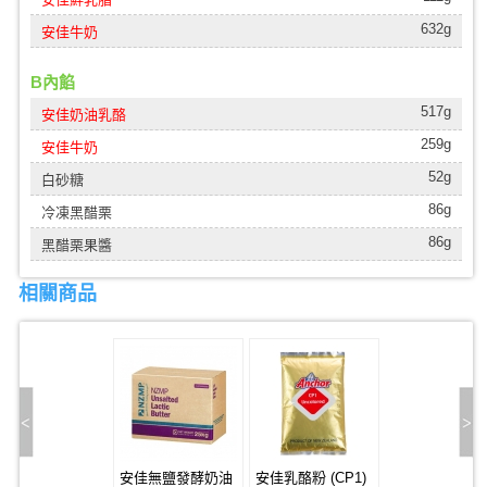
632g
安佳牛奶
B內餡
517g
安佳奶油乳酪
259g
安佳牛奶
52g
白砂糖
86g
冷凍黑醋栗
86g
黑醋栗果醬
相關商品
安佳無鹽發酵奶油
安佳乳酪粉 (CP1)