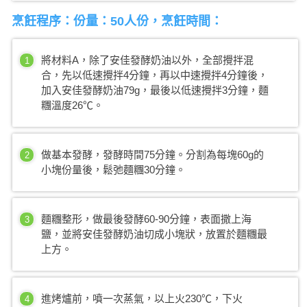
烹飪程序：份量：50人份，烹飪時間：
將材料A，除了安佳發酵奶油以外，全部攪拌混
1
合，先以低速攪拌4分鐘，再以中速攪拌4分鐘後，
加入安佳發酵奶油79g，最後以低速攪拌3分鐘，麵
糰溫度26℃。
做基本發酵，發酵時間75分鐘。分割為每塊60g的
2
小塊份量後，鬆弛麵糰30分鐘。
麵糰整形，做最後發酵60-90分鐘，表面撒上海
3
鹽，並將安佳發酵奶油切成小塊狀，放置於麵糰最
上方。
進烤爐前，噴一次蒸氣，以上火230℃，下火
4