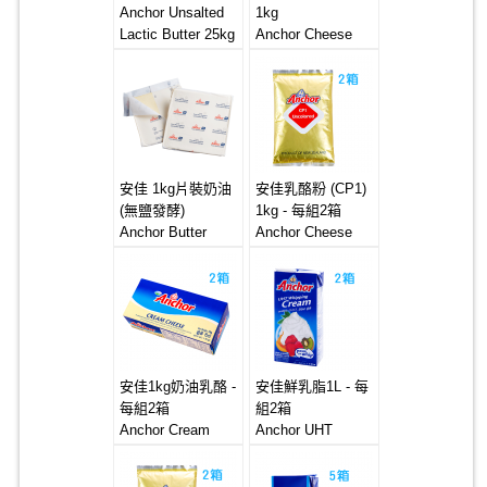
Anchor Unsalted
1kg
Lactic Butter 25kg
Anchor Cheese
Powder 6x1kg (備
貨中)
安佳 1kg片裝奶油
安佳乳酪粉 (CP1)
(無鹽發酵)
1kg - 每組2箱
Anchor Butter
Anchor Cheese
Sheet 20*1kg
Powder 6x1kg
(Unsalted Lactic)
安佳1kg奶油乳酪 -
安佳鮮乳脂1L - 每
每組2箱
組2箱
Anchor Cream
Anchor UHT
Cheese 12x1kg
Whipping Cream
12x1Litre